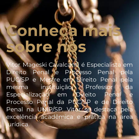
Conheça mais
sobre nós
Vitor Mageski Cavalcanti é Especialista em
Direito Penal e Processo Penal pela
PUC/SP e Mestre em Direito Penal pela
mesma instituição. Professor da
Especialização em Direito Penal e
Processo Penal da PUC/SP e de Direito
Penal na UNIP/SP. Vitor se destaca pela
excelência acadêmica e prática na área
jurídica.