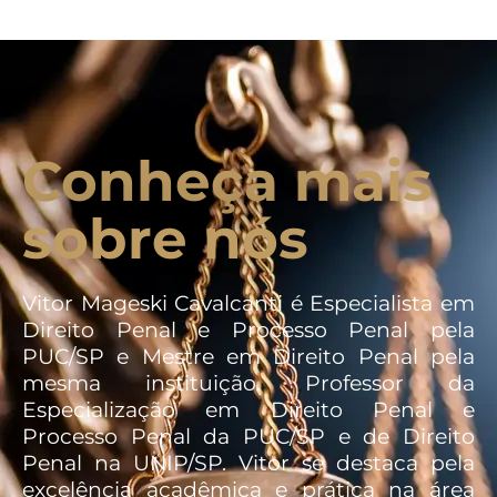
Conheça mais
sobre nós
Vitor Mageski Cavalcanti é Especialista em
Direito Penal e Processo Penal pela
PUC/SP e Mestre em Direito Penal pela
mesma instituição. Professor da
Especialização em Direito Penal e
Processo Penal da PUC/SP e de Direito
Penal na UNIP/SP. Vitor se destaca pela
excelência acadêmica e prática na área