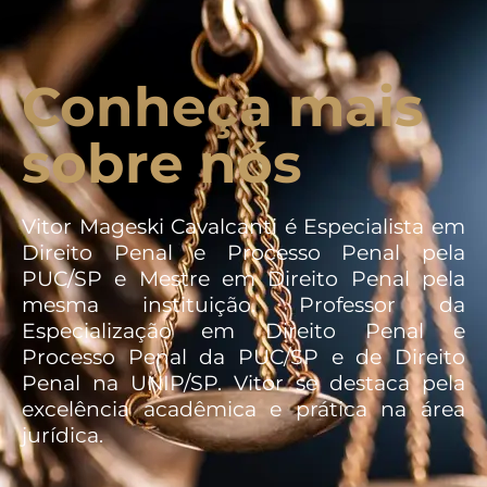
Conheça mais
sobre nós
Vitor Mageski Cavalcanti é Especialista em
Direito Penal e Processo Penal pela
PUC/SP e Mestre em Direito Penal pela
mesma instituição. Professor da
Especialização em Direito Penal e
Processo Penal da PUC/SP e de Direito
Penal na UNIP/SP. Vitor se destaca pela
excelência acadêmica e prática na área
jurídica.