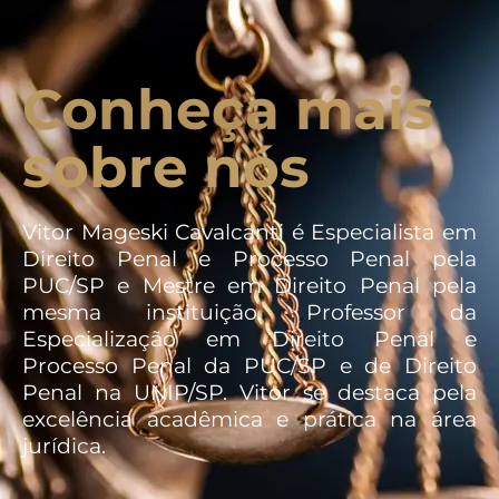
Conheça mais
sobre nós
Vitor Mageski Cavalcanti é Especialista em
Direito Penal e Processo Penal pela
PUC/SP e Mestre em Direito Penal pela
mesma instituição. Professor da
Especialização em Direito Penal e
Processo Penal da PUC/SP e de Direito
Penal na UNIP/SP. Vitor se destaca pela
excelência acadêmica e prática na área
jurídica.