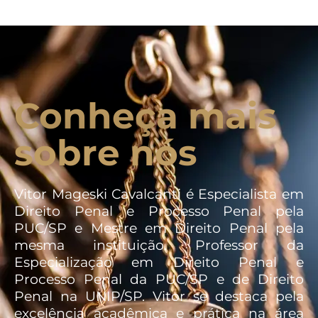
Conheça mais
sobre nós
Vitor Mageski Cavalcanti é Especialista em
Direito Penal e Processo Penal pela
PUC/SP e Mestre em Direito Penal pela
mesma instituição. Professor da
Especialização em Direito Penal e
Processo Penal da PUC/SP e de Direito
Penal na UNIP/SP. Vitor se destaca pela
excelência acadêmica e prática na área