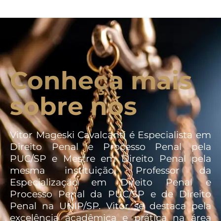
Conheça mais
sobre nós
Vitor Mageski Cavalcanti é Especialista em
Direito Penal e Processo Penal pela
PUC/SP e Mestre em Direito Penal pela
mesma instituição. Professor da
Especialização em Direito Penal e
Processo Penal da PUC/SP e de Direito
Penal na UNIP/SP. Vitor se destaca pela
excelência acadêmica e prática na área