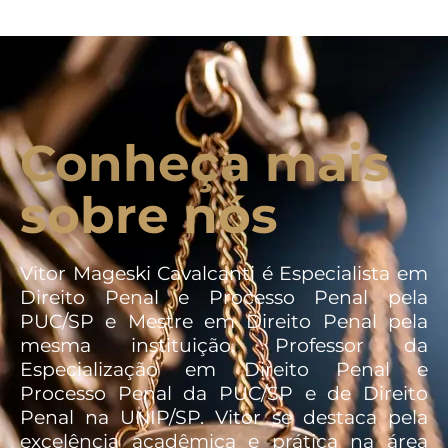
Conheça mais
sobre nós
Vitor Mageski Cavalcanti é Especialista em
Direito Penal e Processo Penal pela
PUC/SP e Mestre em Direito Penal pela
mesma instituição. Professor da
Especialização em Direito Penal e
Processo Penal da PUC/SP e de Direito
Penal na UNIP/SP. Vitor se destaca pela
excelência acadêmica e prática na área