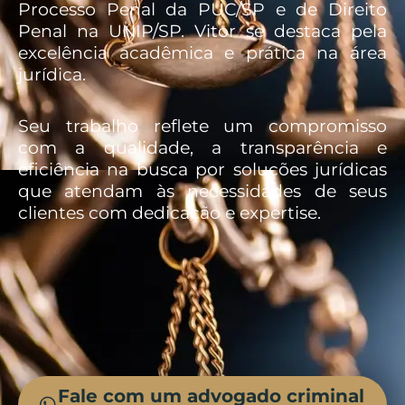
Processo Penal da PUC/SP e de Direito
Penal na UNIP/SP. Vitor se destaca pela
excelência acadêmica e prática na área
jurídica.
Seu trabalho reflete um compromisso
com a qualidade, a transparência e
eficiência na busca por soluções jurídicas
que atendam às necessidades de seus
clientes com dedicação e expertise.
Fale com um advogado criminal