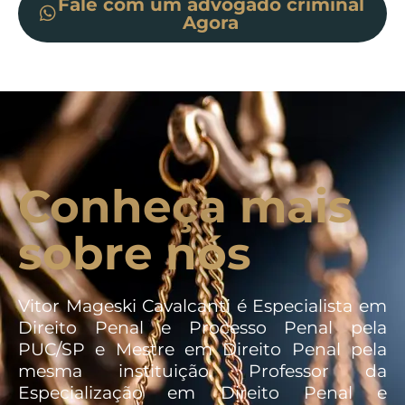
Fale com um advogado criminal
Agora
Conheça mais
sobre nós
Vitor Mageski Cavalcanti é Especialista em
Direito Penal e Processo Penal pela
PUC/SP e Mestre em Direito Penal pela
mesma instituição. Professor da
Especialização em Direito Penal e