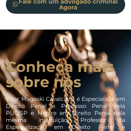
Fale com um advogado criminal
Agora
Conheça mais
sobre nós
Vitor Mageski Cavalcanti é Especialista em
Direito Penal e Processo Penal pela
PUC/SP e Mestre em Direito Penal pela
mesma instituição. Professor da
Especialização em Direito Penal e