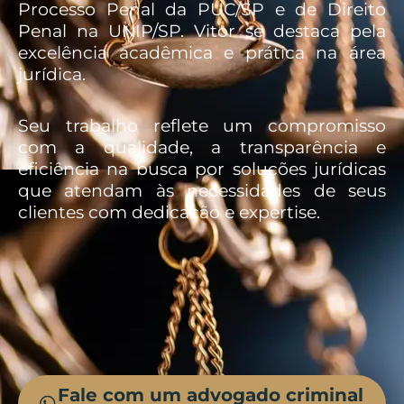
Processo Penal da PUC/SP e de Direito
Penal na UNIP/SP. Vitor se destaca pela
excelência acadêmica e prática na área
jurídica.
Seu trabalho reflete um compromisso
com a qualidade, a transparência e
eficiência na busca por soluções jurídicas
que atendam às necessidades de seus
clientes com dedicação e expertise.
Fale com um advogado criminal