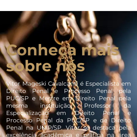
Conheça mais
sobre nós
Vitor Mageski Cavalcanti é Especialista em
Direito Penal e Processo Penal pela
PUC/SP e Mestre em Direito Penal pela
mesma instituição. Professor da
Especialização em Direito Penal e
Processo Penal da PUC/SP e de Direito
Penal na UNIP/SP. Vitor se destaca pela
excelência acadêmica e prática na área