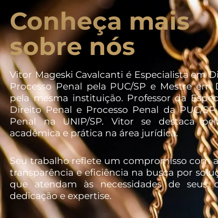
Conheça mais
sobre nós
Vitor Mageski Cavalcanti é Especialista em Di
Processo Penal pela PUC/SP e Mestre em D
pela mesma instituição. Professor da Espec
Direito Penal e Processo Penal da PUC/SP 
Penal na UNIP/SP. Vitor se destaca pel
acadêmica e prática na área jurídica.
Seu trabalho reflete um compromisso com a 
transparência e eficiência na busca por soluç
que atendam às necessidades de seus c
dedicação e expertise.