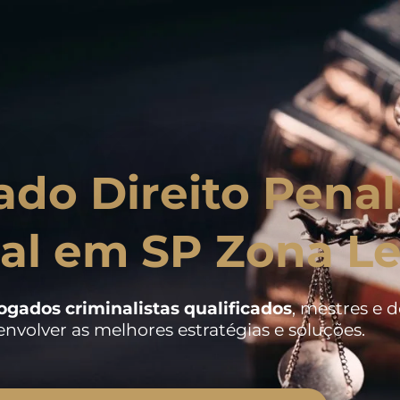
do Direito Penal
al em SP Zona Le
ogados criminalistas
qualificados
, mestres e 
nvolver as melhores estratégias e soluções.