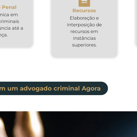
 Penal
Recursos
cnica em
Elaboração e
criminais
interposição de
ncia até a
recursos em
nça.
instâncias
superiores.
om um advogado criminal Agora