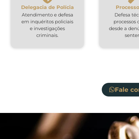
Delegacia de Polícia
Processo
Atendimento e defesa
Defesa té
em inquéritos policiais
processos 
e investigações
desde a denú
criminais.
sente
Fale c