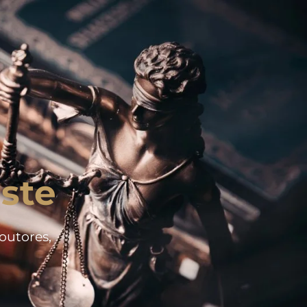
ste
doutores,