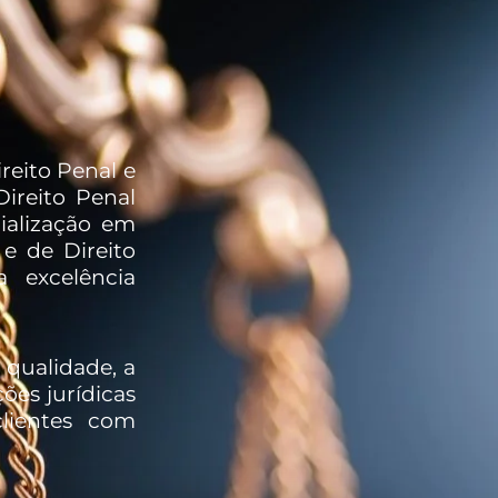
reito Penal e
ireito Penal
ialização em
e de Direito
a excelência
qualidade, a
ões jurídicas
lientes com