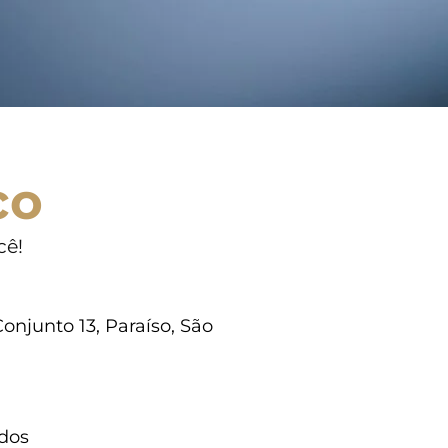
co
cê!
onjunto 13, Paraíso, São
dos