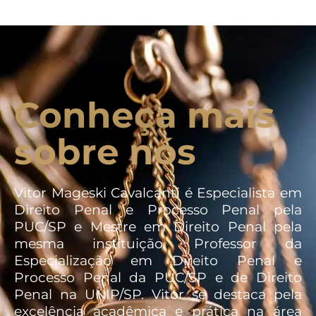
Conheça mais
sobre nós
Vitor Mageski Cavalcanti é Especialista em
Direito Penal e Processo Penal pela
PUC/SP e Mestre em Direito Penal pela
mesma instituição. Professor da
Especialização em Direito Penal e
Processo Penal da PUC/SP e de Direito
Penal na UNIP/SP. Vitor se destaca pela
excelência acadêmica e prática na área