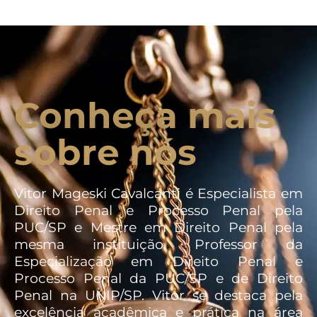
Conheça mais
sobre nós
Vitor Mageski Cavalcanti é Especialista em
Direito Penal e Processo Penal pela
PUC/SP e Mestre em Direito Penal pela
mesma instituição. Professor da
Especialização em Direito Penal e
Processo Penal da PUC/SP e de Direito
Penal na UNIP/SP. Vitor se destaca pela
excelência acadêmica e prática na área