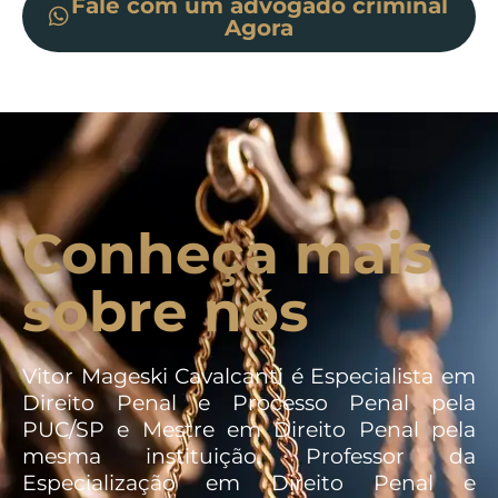
Fale com um advogado criminal
Agora
Conheça mais
sobre nós
Vitor Mageski Cavalcanti é Especialista em
Direito Penal e Processo Penal pela
PUC/SP e Mestre em Direito Penal pela
mesma instituição. Professor da
Especialização em Direito Penal e