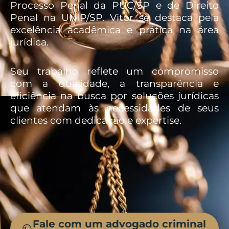
Processo Penal da PUC/SP e de Direito
Penal na UNIP/SP. Vitor se destaca pela
excelência acadêmica e prática na área
jurídica.
Seu trabalho reflete um compromisso
com a qualidade, a transparência e
eficiência na busca por soluções jurídicas
que atendam às necessidades de seus
clientes com dedicação e expertise.
Fale com um advogado criminal