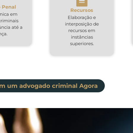
 Penal
Recursos
cnica em
Elaboração e
criminais
interposição de
ncia até a
recursos em
nça.
instâncias
superiores.
om um advogado criminal Agora