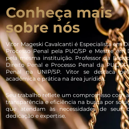
Conheça mais
sobre nós
Vitor Mageski Cavalcanti é Especialista em Di
Processo Penal pela PUC/SP e Mestre em D
pela mesma instituição. Professor da Espec
Direito Penal e Processo Penal da PUC/SP 
Penal na UNIP/SP. Vitor se destaca pel
acadêmica e prática na área jurídica.
Seu trabalho reflete um compromisso com a 
transparência e eficiência na busca por soluç
que atendam às necessidades de seus c
dedicação e expertise.