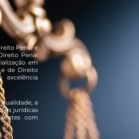
reito Penal e
ireito Penal
ialização em
e de Direito
a excelência
qualidade, a
ões jurídicas
lientes com