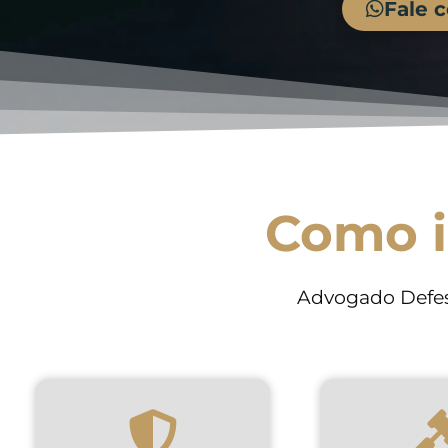
Fale 
Como i
Advogado Defes