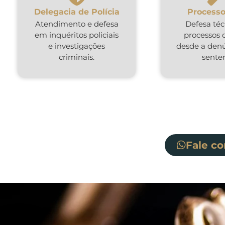
Delegacia de Polícia
Processo
Atendimento e defesa
Defesa té
em inquéritos policiais
processos 
e investigações
desde a denú
criminais.
sente
Fale c