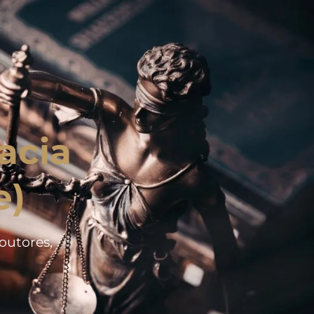
acia
e)
doutores,