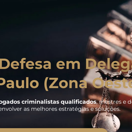
Defesa em Deleg
Paulo (Zona Oest
ogados criminalistas
qualificados
, mestres e 
nvolver as melhores estratégias e soluções.