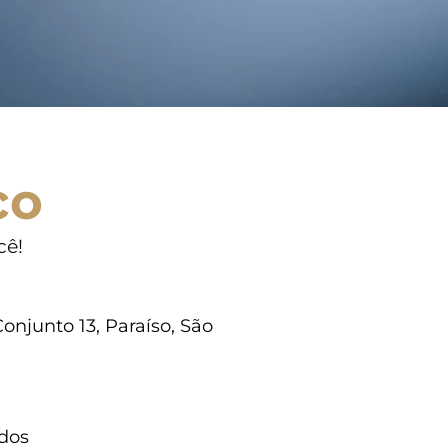
co
cê!
onjunto 13, Paraíso, São
dos