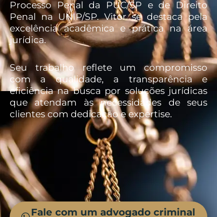
Processo Penal da PUC/SP e de Direito
Penal na UNIP/SP. Vitor se destaca pela
excelência acadêmica e prática na área
jurídica.
Seu trabalho reflete um compromisso
com a qualidade, a transparência e
eficiência na busca por soluções jurídicas
que atendam às necessidades de seus
clientes com dedicação e expertise.
Fale com um advogado criminal