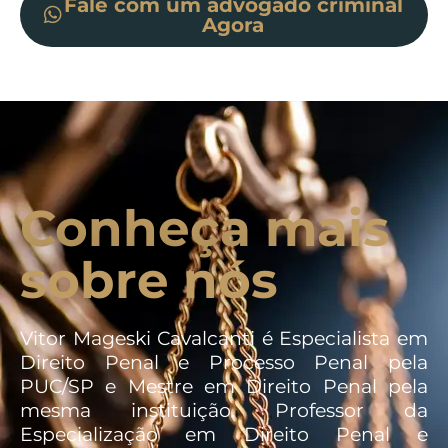
Fale com um advogado criminal
Agora
Conheça mais
sobre nós
Vitor Mageski Cavalcanti é Especialista em
Direito Penal e Processo Penal pela
PUC/SP e Mestre em Direito Penal pela
mesma instituição. Professor da
Especialização em Direito Penal e