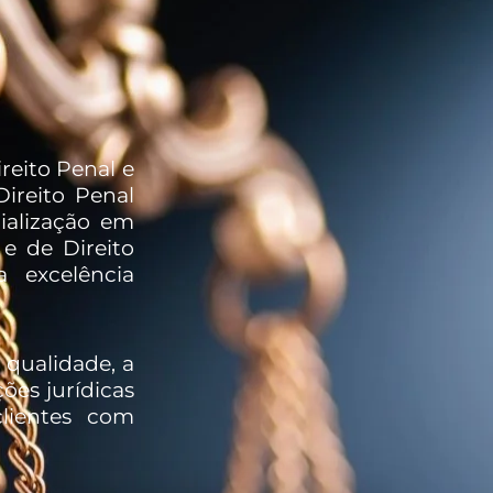
reito Penal e
ireito Penal
ialização em
e de Direito
a excelência
qualidade, a
ões jurídicas
lientes com