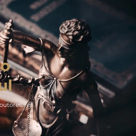
 o
ul
doutores,