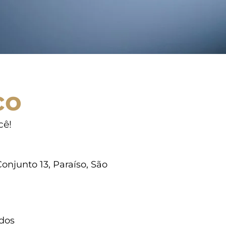
co
cê!
onjunto 13, Paraíso, São
dos