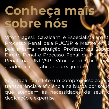
Conheça mais
sobre nós
Vitor Mageski Cavalcanti é Especialista em Di
Processo Penal pela PUC/SP e Mestre em D
pela mesma instituição. Professor da Espec
Direito Penal e Processo Penal da PUC/SP 
Penal na UNIP/SP. Vitor se destaca pel
acadêmica e prática na área jurídica.
Seu trabalho reflete um compromisso com a 
transparência e eficiência na busca por soluç
que atendam às necessidades de seus c
dedicação e expertise.