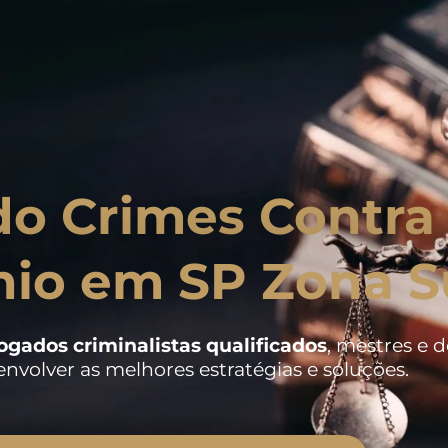
o Crimes Contra
nio em SP Zona S
ogados criminalistas
qualificados
, mestres e 
nvolver as melhores estratégias e soluções.