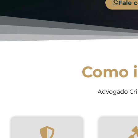
Fale 
Como i
Advogado Cri