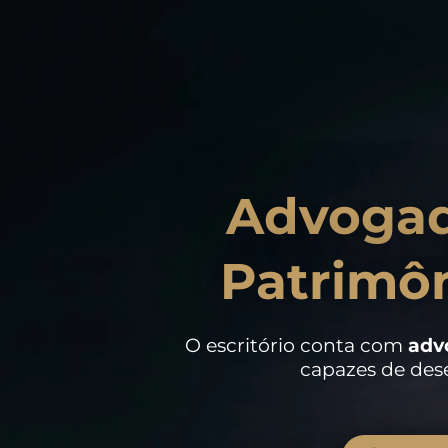
Advogad
Patrimô
O escritório conta com
adv
capazes de dese