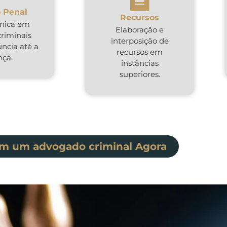
 Penal
Recursos
cnica em
Elaboração e
criminais
interposição de
ncia até a
recursos em
nça.
instâncias
superiores.
om um advogado criminal Agora