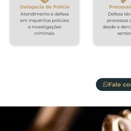
Delegacia de Polícia
Processo
Atendimento e defesa
Defesa té
em inquéritos policiais
processos 
e investigações
desde a denú
criminais.
sente
Fale c