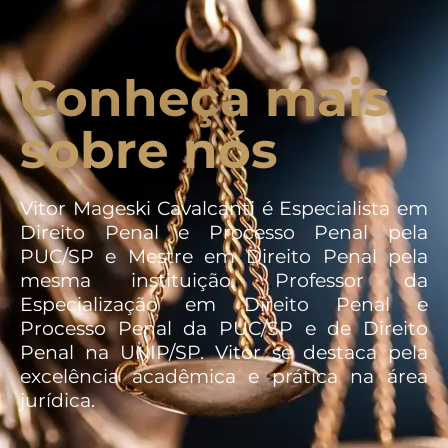
Conheça mais
sobre nós
Vitor Mageski Cavalcanti é Especialista em
Direito Penal e Processo Penal pela
PUC/SP e Mestre em Direito Penal pela
mesma instituição. Professor da
Especialização em Direito Penal e
Processo Penal da PUC/SP e de Direito
Penal na UNIP/SP. Vitor se destaca pela
excelência acadêmica e prática na área
jurídica.