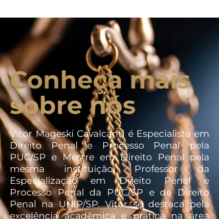
Conheça mais
sobre nós
Vitor Mageski Cavalcanti é Especialista em
Direito Penal e Processo Penal pela
PUC/SP e Mestre em Direito Penal pela
mesma instituição. Professor da
Especialização em Direito Penal e
Processo Penal da PUC/SP e de Direito
Penal na UNIP/SP. Vitor se destaca pela
excelência acadêmica e prática na área