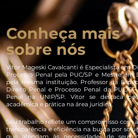
Conheça mais
sobre nós
Vitor Mageski Cavalcanti é Especialista em Di
Processo Penal pela PUC/SP e Mestre em D
pela mesma instituição. Professor da Espec
Direito Penal e Processo Penal da PUC/SP 
Penal na UNIP/SP. Vitor se destaca pel
acadêmica e prática na área jurídica.
Seu trabalho reflete um compromisso com a 
transparência e eficiência na busca por soluç
que atendam às necessidades de seus c