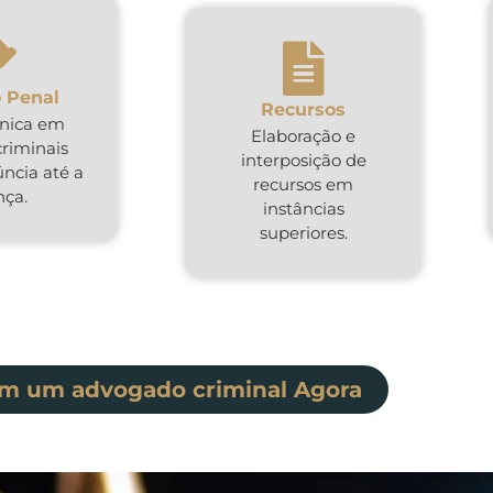
 Penal
Recursos
cnica em
Elaboração e
criminais
interposição de
ncia até a
recursos em
nça.
instâncias
superiores.
om um advogado criminal Agora