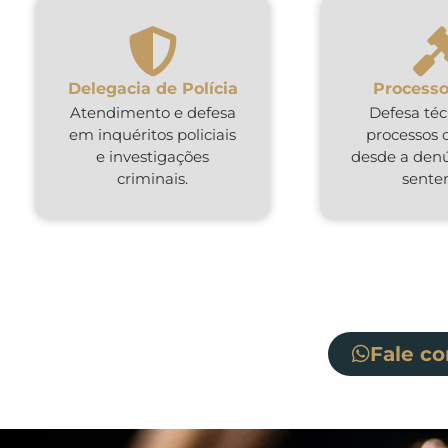
Delegacia de Polícia
Processo
Atendimento e defesa
Defesa té
em inquéritos policiais
processos 
e investigações
desde a denú
criminais.
sente
Fale c