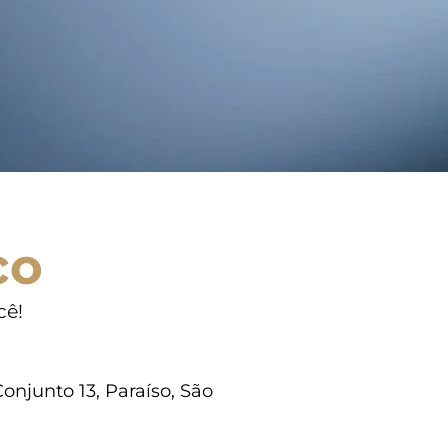
co
cê!
onjunto 13, Paraíso, São