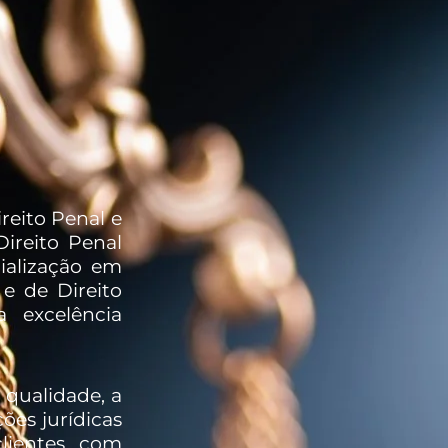
reito Penal e
ireito Penal
ialização em
e de Direito
a excelência
qualidade, a
ões jurídicas
lientes com