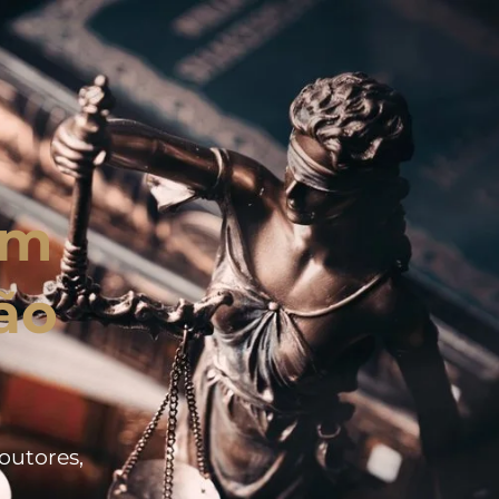
em
ão
doutores,